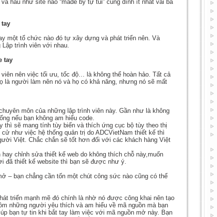
 và hầu như site nào “made by tự tui” cũng dính ít nhất vài ba
 tay
ay một tổ chức nào đó tự xây dựng và phát triển nên. Và
Lập trình viên với nhau.
 tay
 viên nên việc tối ưu, tốc độ… là không thể hoàn hảo. Tất cả
ọ là người làm nên nó và họ có khả năng, nhưng nó sẽ mất
ng chuyên môn của những lập trình viên này. Gần như là không
hống nếu bạn không am hiểu code.
 thì sẽ mang tính tùy biến và thích ứng cục bộ tùy theo thị
ử như việc hệ thống quản trị do ADCVietNam thiết kế thì
gười Việt. Chắc chắn sẽ tốt hơn đối với các khách hàng Việt
 hay chỉnh sửa thiết kế web do không thích chỗ này,muốn
ười đã thiết kế website thì bạn sẽ được như ý.
 mở – bạn chẳng cần tốn một chút công sức nào cũng có thể
hát triển mạnh mẽ đó chính là nhờ nó được công khai nên tạo
gồm những người yêu thích và am hiểu về mã nguồn mà bạn
iúp bạn tự tin khi bắt tay làm việc với mã nguồn mở này. Bạn