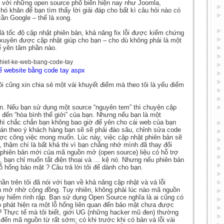
i với những open source phổ biến hiện nay như Joomla,
ó khăn để bạn tìm thấy lời giải đáp cho bất kì câu hỏi nào có
cần Google – thế là xong.
 tốc độ cập nhật phiên bản, khả năng fix lỗi được kiểm chứng
xuyên được cập nhật giúp cho bạn – cho dù không phải là một
ể yên tâm phần nào.
ế website bằng code tay aspx
ôi cũng xin chia sẻ một vài khuyết điểm mà theo tôi là yếu điểm
bản. Nếu bạn sử dụng một source “nguyên tem” thì chuyện cập
 đến “hòa bình thế giới” của bạn. Nhưng nếu bạn là một
 thì chắc chắn bạn không bao giờ để yên cho cái web của bạn
 án theo ý khách hàng bạn sẽ sẽ phải đào sâu, chỉnh sửa code
ợc công việc mong muốn. Lúc này, việc cập nhật phiên bản sẽ
, thậm chí là bất khả thi vì bạn chẳng nhớ mình đã thay đổi
 phiên bản mới của mã nguồn mở (open source) liệu có hỗ trợ
 bạn chỉ muốn tắt điện thoại và … kệ nó. Nhưng nếu phiên bản
ỗ hổng bảo mật ? Câu trả lời tôi để dành cho bạn.
hần trên tôi đã nói với bạn về khả năng cập nhật và vá lỗi
 mở nhờ cộng đồng. Tuy nhiên, không phải lúc nào mã nguồn
uy hiểm rình rập. Bạn sử dụng Open Source nghĩa là ai cũng có
 phát hiện ra một lỗ hổng liên quan đến bảo mật chưa được
 ? Thực tế mà tôi biết, giới UG (những hacker mũ đen) thường
 đến mã nguồn từ rất sớm; có khi trước khi có bản vá lỗi vài