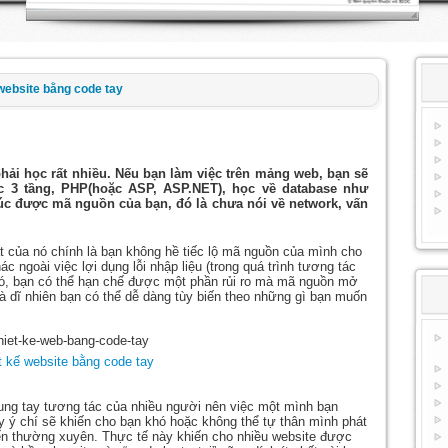
 website bằng code tay
hải học rất nhiều. Nếu bạn làm việc trên mảng web, bạn sẽ
c 3 tầng, PHP(hoặc ASP, ASP.NET), học về database như
c được mã nguồn của bạn, đó là chưa nói về network, vấn
t của nó chính là bạn không hề tiếc lộ mã nguồn của mình cho
 ngoài việc lợi dụng lỗi nhập liệu (trong quá trình tương tác
o đó, bạn có thể hạn chế được một phần rủi ro mà mã nguồn mở
 dĩ nhiên bạn có thể dễ dàng tùy biến theo những gì bạn muốn
t kế website bằng code tay
ung tay tương tác của nhiều người nên việc một mình bạn
y ý chí sẽ khiến cho bạn khó hoặc không thể tự thân mình phát
biến thường xuyên. Thực tế này khiến cho nhiều website được