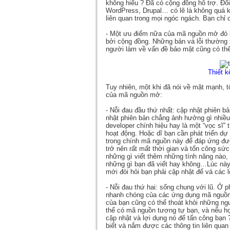
không hiểu ? Đã có cộng đồng hỗ trợ. Đố
WordPress, Drupal… có lẽ là không quá kh
liên quan trong mọi ngóc ngách. Bạn chỉ 
- Một ưu điểm nữa của mã nguồn mở đó là
bởi cộng đồng. Những bản vá lỗi thường 
người làm về vấn đề bảo mật cũng có th
Thiết k
Tuy nhiên, một khi đã nói về mặt mạnh, t
của mã nguồn mở:
- Nỗi đau đầu thứ nhất: cập nhật phiên 
nhật phiên bản chẳng ảnh hưởng gì nhiều
developer chính hiệu hay là một “vọc sĩ”
hoạt động. Hoặc dĩ bạn cần phát triển dự
trong chính mã nguồn này để đáp ứng đư
trở nên rất mất thời gian và tốn công sức
những gì viết thêm những tính năng nào,
những gì bạn đã viết hay không…Lúc này,
mới đòi hỏi bạn phải cập nhật để vá các l
- Nỗi đau thứ hai: sống chung với lũ. Ở p
nhanh chóng của các ứng dụng mã nguồn
của bạn cũng có thể thoát khỏi những ng
thể có mã nguồn tương tự bạn, và nếu họ
cập nhật và lợi dụng nó để tấn công bạn
biết và nắm được các thông tin liên quan