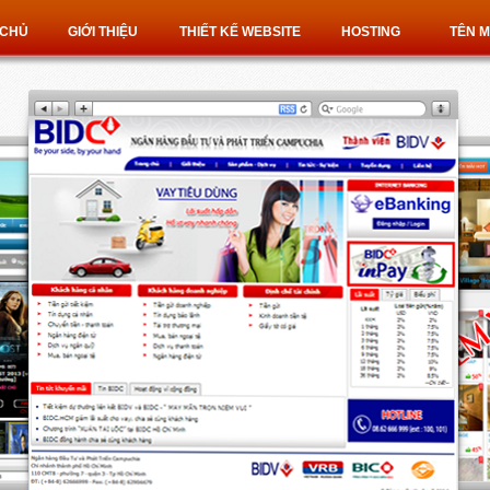
 CHỦ
GIỚI THIỆU
THIẾT KẾ WEBSITE
HOSTING
TÊN M