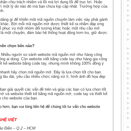
hận chịu trách nhiệm vá lỗi mà lợi dụng lỗi để trục lợi. Hoặc
vì một lý do nào đó mà bạn chưa kịp cập nhật. Trường hợp của
nh.
ễ dàng gì để khiến một mã nguồn chuyên làm việc này phải gánh
khác. Bởi mỗi mã nguồn mở được thiết kế ra nhằm đáp ứng
để phục vụ một nhóm đối tượng khác hoặc một nhu cầu mở
h là một chuyện, đảm bảo hệ thống hoạt động trơn tru, giữ được
ì nên chọn bên nào?
. Nhiều người so sánh website mã nguồn mở như hàng công
ông ai dùng. Còn website viết bằng code tay như hàng gia công
iết kế website bằng code tay, nhưng mình không 100% đồng ý
 nhanh hãy chọn mã nguồn mở. Đây là lựa chọn tốt cho bạn.
 lâu dài, yêu cầu nhiều chức năng xử lí, hình ảnh đồ họa đẹp
bạn giải quyết các vấn đề trên và giúp các bạn có lựa chọn tốt
mở và website thiết kế bằng mã nguồn mở, code tay và thiết kế
h cho website của bạn.
 hơn, bạn vui lòng liên hệ để chúng tôi tư vấn cho website
HỆ VIỆT
ảo Điền – Q.2 – HCM