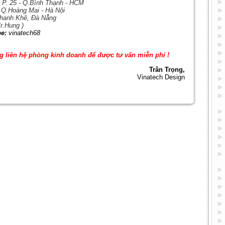
 P. 25 - Q.Bình Thạnh - HCM
 Q.Hoàng Mai - Hà Nội
Thanh Khê, Đà Nẵng
r.Hung )
e:
vinatech68
ng liên hệ phòng kinh doanh để được tư vấn miễn phí !
Trân Trọng,
Vinatech Design