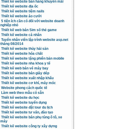
Thiết kế website bán hàng khuyến mãi
Thiết kế website địa ốc
Thiết kế website tiệm nails
Thiết kế website áo cưới
5 tiện ích cần có đối với website doanh
nghiệp nhỏ
Thiết kế web bán Sim số thẻ game
Thiết kế website cá nhân
Tuyển nhân viên lập trình website asp.net
tháng 08/2014
Thiết kế website thủy hải sản
Thiết kế website hóa chất
Thiết kế website tặng phiên bản mobile
Thiết kế website nha khoa y tế
Thiết kế web bán vé máy bay
Thiết kế website bán giày dép
Thiết kế website xuất nhập khẩu
Thiết kế website cơ khí, máy móc
Website phong cách quốc tế
Làm web theo mẫu có sẵn
Thiết kế website du học
Thiết kế website tuyển dụng
Thiết kế website đặt tour du lịch
Thiết kế website tư vấn, đào tạo
Thiết kế website bán phụ tùng ô tô, xe
máy
Thiết kế website công ty xây dựng