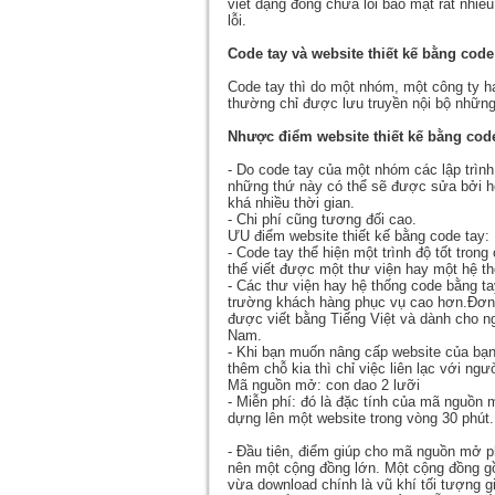
viết dạng đóng chứa lỗi bảo mật rất nhiều
lỗi.
Code tay và website thiết kế bằng code
Code tay thì do một nhóm, một công ty h
thường chỉ được lưu truyền nội bộ những 
Nhược điểm website thiết kế bằng code
- Do code tay của một nhóm các lập trình
những thứ này có thể sẽ được sửa bởi h
khá nhiều thời gian.
- Chi phí cũng tương đối cao.
ƯU điểm website thiết kế bằng code tay:
- Code tay thể hiện một trình độ tốt tro
thế viết được một thư viện hay một hệ t
- Các thư viện hay hệ thống code bằng tay
trường khách hàng phục vụ cao hơn.Đơn c
được viết bằng Tiếng Việt và dành cho n
Nam.
- Khi bạn muốn nâng cấp website của bạn
thêm chỗ kia thì chỉ việc liên lạc với ng
Mã nguồn mở: con dao 2 lưỡi
- Miễn phí: đó là đặc tính của mã nguồn
dựng lên một website trong vòng 30 phút.
- Đầu tiên, điểm giúp cho mã nguồn mở p
nên một cộng đồng lớn. Một cộng đồng 
vừa download chính là vũ khí tối tượng g