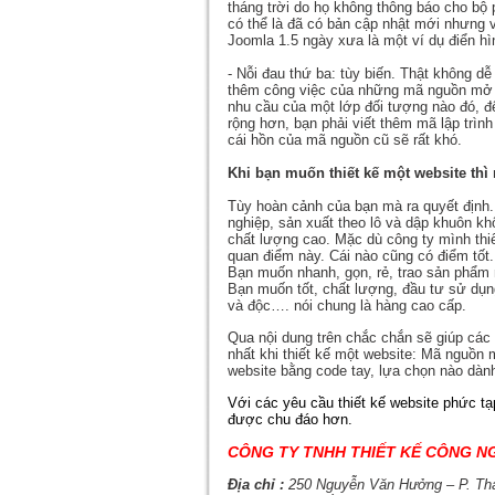
tháng trời do họ không thông báo cho bộ p
có thể là đã có bản cập nhật mới nhưng 
Joomla 1.5 ngày xưa là một ví dụ điển hì
- Nỗi đau thứ ba: tùy biến. Thật không d
thêm công việc của những mã nguồn mở 
nhu cầu của một lớp đối tượng nào đó, 
rộng hơn, bạn phải viết thêm mã lập trìn
cái hồn của mã nguồn cũ sẽ rất khó.
Khi bạn muốn thiết kế một website th
Tùy hoàn cảnh của bạn mà ra quyết định
nghiệp, sản xuất theo lô và dập khuôn kh
chất lượng cao. Mặc dù công ty mình th
quan điểm này. Cái nào cũng có điểm tốt.
Bạn muốn nhanh, gọn, rẻ, trao sản phẩm
Bạn muốn tốt, chất lượng, đầu tư sử dụng
và độc…. nói chung là hàng cao cấp.
Qua nội dung trên chắc chắn sẽ giúp các 
nhất khi thiết kế một website: Mã nguồn 
website bằng code tay, lựa chọn nào dàn
Với các yêu cầu
thiết kế website
phức tạp
được chu đáo hơn.
CÔNG TY TNHH THIẾT KẾ CÔNG NG
Địa chỉ :
250 Nguyễn Văn Hưởng – P. Th