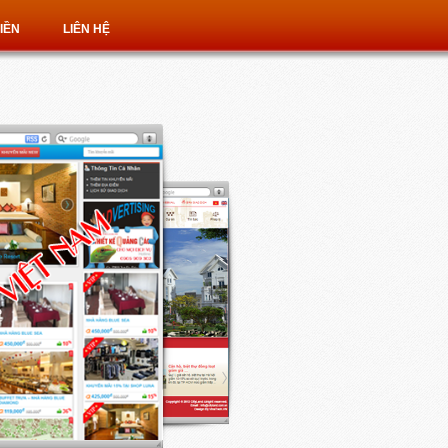
IỀN
LIÊN HỆ