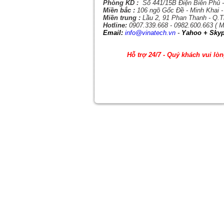
Phòng KD :
Số 441/15B Điện Biên Phủ -
Miền bắc :
106 ngõ Gốc Đề - Minh Khai -
Miền trung :
Lầu 2, 91 Phan Thanh - Q.
Hotline:
0907.339.668 - 0982.600.663 ( M
Email:
info@vinatech.vn
-
Yahoo + Skyp
Hỗ trợ 24/7 - Quý khách vui lò