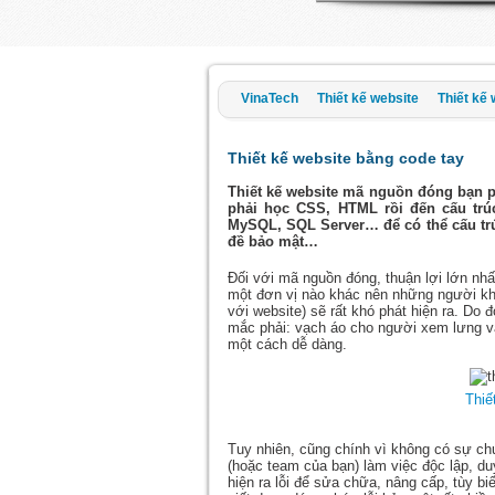
VinaTech
Thiết kế website
Thiết kế
Thiết kế website bằng code tay
Thiết kế website mã nguồn đóng bạn p
phải học CSS, HTML rồi đến cấu trú
MySQL, SQL Server… để có thể cấu trú
đề bảo mật…
Đối với mã nguồn đóng, thuận lợi lớn nhấ
một đơn vị nào khác nên những người khác
với website) sẽ rất khó phát hiện ra. D
mắc phải: vạch áo cho người xem lưng và
một cách dễ dàng.
Thiế
Tuy nhiên, cũng chính vì không có sự ch
(hoặc team của bạn) làm việc độc lập, du
hiện ra lỗi để sửa chữa, nâng cấp, tùy 