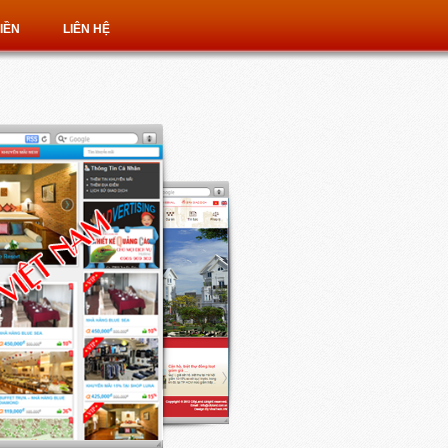
IỀN
LIÊN HỆ