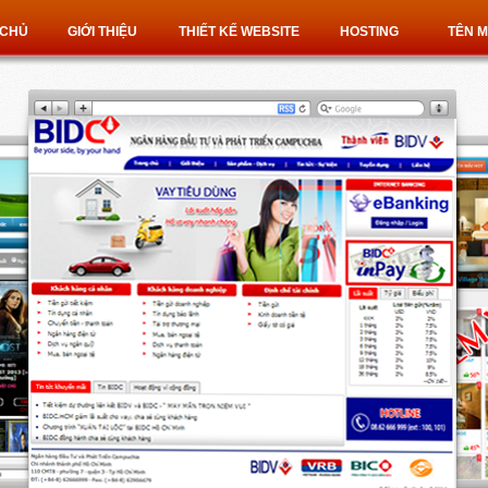
 CHỦ
GIỚI THIỆU
THIẾT KẾ WEBSITE
HOSTING
TÊN M