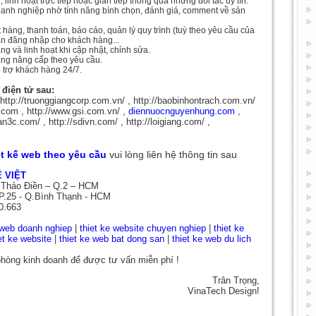
inh hoạt trực tiếp hoặc gián tiếp thông qua những đối tác uy tín.
oanh nghiệp nhờ tính năng bình chọn, đánh giá, comment về sản
hàng, thanh toán, báo cáo, quản lý quy trình (tuỳ theo yêu cầu của
oản đăng nhập cho khách hàng...
ng và linh hoạt khi cập nhật, chỉnh sửa.
àng nâng cấp theo yêu cầu.
 trợ khách hàng 24/7.
điện tử sau:
, http://truonggiangcorp.com.vn/ , http://baobinhontrach.com.vn/
n.com , http://www.gsi.com.vn/ ,
diennuocnguyenhung.com
,
n3c.com/ , http://sdivn.com/ , http://loigiang.com/ ,
ết kế web theo yêu cầu
vui lòng liên hệ thông tin sau
 VIỆT
 Thảo Điền – Q.2 – HCM
P.25 - Q.Bình Thạnh - HCM
0.663
 web doanh nghiep
|
thiet ke website chuyen nghiep
|
thiet ke
et ke website
|
thiet ke web bat dong san
|
thiet ke web du lich
 phòng kinh doanh để được tư vấn miễn phí !
Trân Trọng,
VinaTech Design!