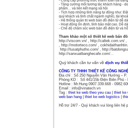
- Cung cấp phương thức thanh toán đa dạng, l
- Tăng cường mối tương tác khách hàng - d
phẩm… và liên kết mạng xã hội
- Tích hợp những tính năng tự động như: Đặt 
quý khách và tính chất ngành nghề), tài kh
- Hệ thống quản trị web bán đồ điện tử dễ dà
- Hoạt động ổn định, tính bảo mật cao. Dễ d
- Chế độ chăm sóc web bán đồ điện tử và hỗ
Tham khảo một số thiết kế web bán đồ 
http://viscom.vn/ , http://caltek.com.vn/ 
, http://motorteco.com/ , cokhidaithanhti
http://tusatphutho.com/ , http://batdongsa
http://sanxuatbanghecafe.com/...
Quý khách cần tư vấn về
dịch vụ thi
CÔNG TY THHH THIẾT KẾ CÔNG NGHỆ
Địa chỉ : Số 250 Nguyễn Văn Hưởng – P.
Phòng KD : Số 441/15b Điện Biên Phủ - 
Hotline : Mr.Hung 0907.339.668 - 0982.60
Email : info@vinatech.vn
Tag :
thiet ke web theo yeu cau
|
thiet ke
web ban hang
|
thiet ke web logistics
|
thi
Hỗ trợ 24/7 - Quý khách vui lòng liên hệ