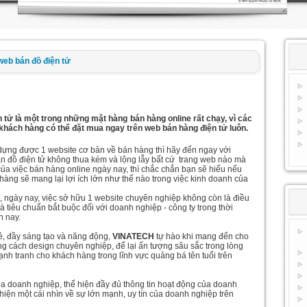
web bán đồ điện tử
n tử là một trong những mặt hàng bán hàng online rất chạy, vì các
khách hàng có thể đặt mua ngay trên web bán hàng điện tử luôn.
dựng được 1 website cơ bản về bán hàng thì hãy đến ngay với
n đồ điện tử không thua kém và lộng lẫy bất cứ trang web nào mà
ủa việc bán hàng online ngày nay, thì chắc chắn bạn sẽ hiểu nếu
hàng sẽ mang lại lợi ích lớn như thế nào trong việc kinh doanh của
, ngày nay, việc sở hữu 1 website chuyên nghiệp không còn là điều
là tiêu chuẩn bắt buộc đối với doanh nghiệp - công ty trong thời
n nay.
rẻ, đầy sáng tạo và năng động,
VINATECH
tự hào khi mang đến cho
 cách design chuyên nghiệp, để lại ấn tượng sâu sắc trong lòng
nh tranh cho khách hàng trong lĩnh vực quảng bá tên tuổi trên
a doanh nghiệp, thể hiện đầy đủ thông tin hoạt động của doanh
hiện một cái nhìn về sự lớn mạnh, uy tín của doanh nghiệp trên