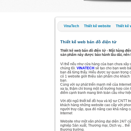
VinaTech
Thiết kế website
Thiết kế 
Thiết kế web bán đồ điện tử
Thiết kế web bán đồ điện tử - Mặt hàng điệ
sản phẩm này được bảo hành lâu dài, nên 
Vì thế nếu như cửa hàng của bạn chưa xây 
chúng tôi.
VINATECH
sẽ tạo cho bạn web bá
bạn đã từng thấy. Hiểu được sự quan trọng c
có 1 website giới thiệu sản phẩm cho khách 
bạn.
Cùng với sự phát triển mạnh mẽ của Internet
xa lạ, thậm chí trong một số trường hợp còn 
điểm cạnh tranh mang tính toàn cầu như hiệ
Với đội ngũ thiết kế đồ họa và kỹ sư CNTT t
khách hàng những website cao cấp với phong
người truy cập, qua đó nâng cao khả năng cạ
Internet
Website như một văn phòng đại diện 24/7 củ
nghiệp Sản xuất, Thương mại, Dịch vụ... thể 
thương trường.